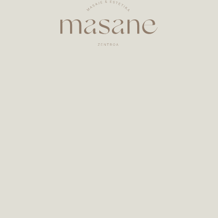
Zarautz. Ici, vous pouvez profiter d'une variété
de massages, de soins du visage et du corps,
pour prendre soin de vous et vous chouchouter,
en respectant et en mettant en valeur votre
beauté.
Nous combinons différentes techniques
naturelles, notamment des massages, un
drainage par ventouses, l'aromathérapie et la
phytocosmétique...
Whatsapp