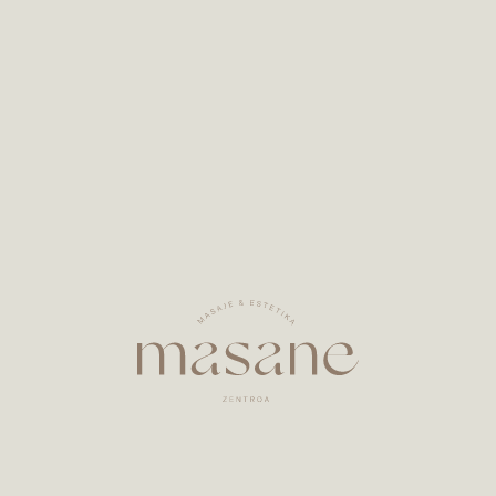
+34 611 68 66 78
Idatzi edo deitu zita bat egiteko
info@estetikamasane.eus
Zalantza edo informazioa eskuratzeko
Helbidea
Iturribide kalea 6, Zarautz, Gipuzkoa