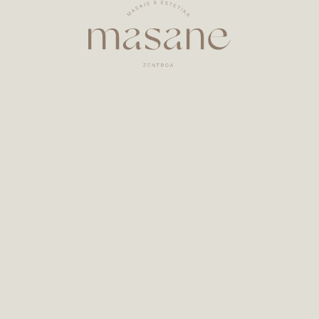
Zarautz. Ici, vous pouvez profiter d'une variété
de massages, de soins du visage et du corps,
pour prendre soin de vous et vous chouchouter,
en respectant et en mettant en valeur votre
beauté.
Nous combinons différentes techniques
naturelles, notamment des massages, un
drainage par ventouses, l'aromathérapie et la
phytocosmétique...
Whatsapp